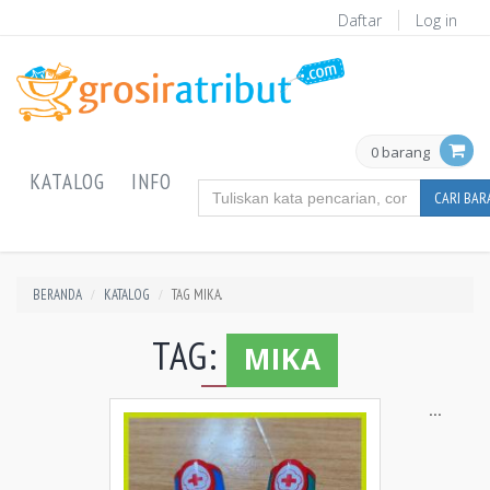
Daftar
Log in
0 barang
KATALOG
INFO
CARI BA
BERANDA
KATALOG
TAG MIKA.
TAG:
MIKA
...